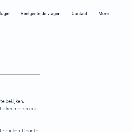
logie
Veelgestelde vragen
Contact
More
te bekijken.
sche kenmerken met
te zoeken. Door te