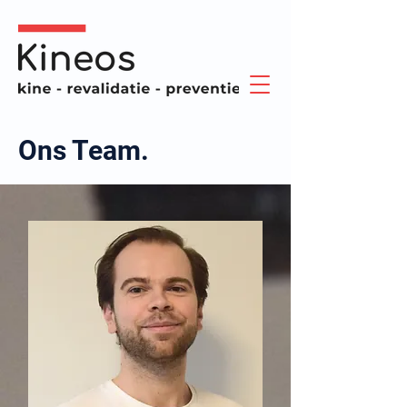
Ons Team.