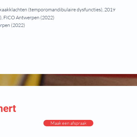
 kaakklachten (temporomandibulaire dysfuncties), 2019
DO), FICO Antwerpen (2022)
rpen (2022)
nert
Maak een afspraak