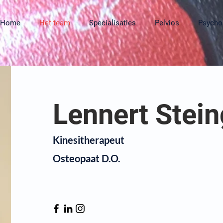
Home
Het team
Specialisaties
Pelvios
Psycho
Lennert
Stein
Kinesitherapeut
Osteopaat D.O.