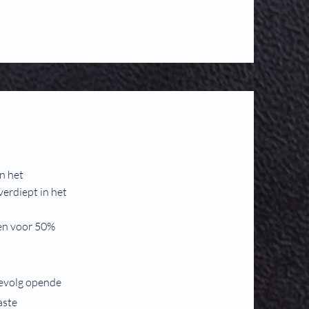
in het
verdiept in het
 en voor 50%
gevolg opende
aste