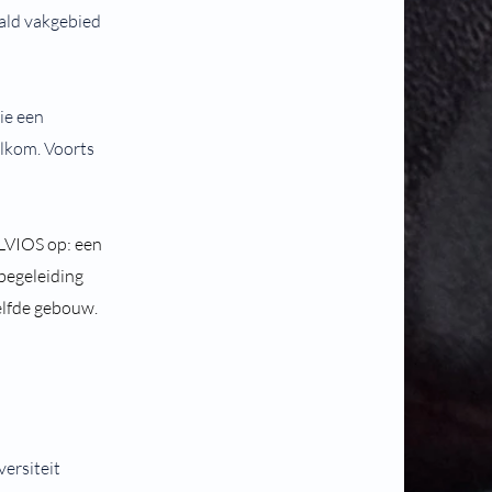
aald vakgebied
ie een
elkom. Voorts
LVIOS op: een
begeleiding
zelfde gebouw.
ersiteit