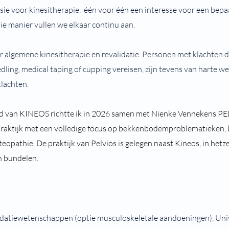
ssie voor kinesitherapie, één voor één een interesse voor een bep
e manier vullen we elkaar continu aan.
r algemene kinesitherapie en revalidatie. Personen met klachten d
ling, medical taping of cupping vereisen, zijn tevens van harte w
lachten.
bod van KINEOS richtte ik in 2026 samen met Nienke Vennekens PE
e praktijk met een volledige focus op bekkenbodemproblematieken, 
teopathie.
De praktijk van Pelvios is gelegen naast Kineos, in het
n bundelen.
lidatiewetenschappen (optie musculoskeletale aandoeningen), Univ