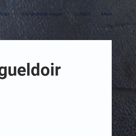
logie
Veelgestelde vragen
Contact
More
gueldoir