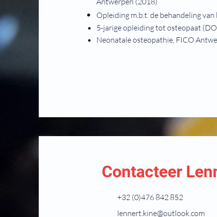
Antwerpen (2018)
Opleiding m.b.t. de behandeling van
5-jarige opleiding tot osteopaat (
Neonatale osteopathie, FICO Antwe
Contacteer Len
+32 (0)476 842 852
lennert.kine@outlook.com