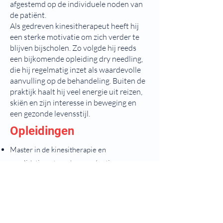
afgestemd op de individuele noden van
de patiënt.
Als gedreven kinesitherapeut heeft hij
een sterke motivatie om zich verder te
blijven bijscholen. Zo volgde hij reeds
een bijkomende opleiding dry needling,
die hij regelmatig inzet als waardevolle
aanvulling op de behandeling. Buiten de
praktijk haalt hij veel energie uit reizen,
skiën en zijn interesse in beweging en
een gezonde levensstijl.
Opleidingen
Master in de kinesitherapie en
revalidatiewetenschappen (optie
musculoskeletale aandoeningen),
Universiteit Antwerpen (2026)
Dry needling